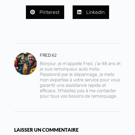
Pinterest
LinkedIn
FRED.62
Bonjour, je m'appelle Fred, j'ai 48 ans et
je suis remorqueur auto moto.
Passionné par le dépannage, je mets
mon expertise à votre service pour vous
garantir une assistance rapide et
efficace. N'hésitez pas à me contacter
pour tous vos besoins de remorquage.
LAISSER UN COMMENTAIRE