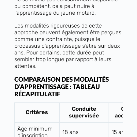
ou compétent, cela peut nuire à
l’apprentissage du jeune motard.
Les modalités rigoureuses de cette
approche peuvent également être perçues
comme une contrainte, puisque le
processus d’apprentissage s’étire sur deux
ans. Pour certains, cette durée peut
sembler trop longue par rapport à leurs
attentes.
COMPARAISON DES MODALITÉS
D’APPRENTISSAGE : TABLEAU
RÉCAPITULATIF
Conduite
Condu
Critères
supervisée
accomp
Âge minimum
18 ans
15 ans
d’inscription