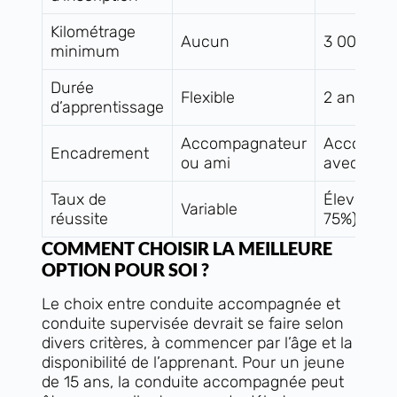
Kilométrage
Aucun
3 000 km
minimum
Durée
Flexible
2 ans
d’apprentissage
Accompagnateur
Accompag
Encadrement
ou ami
avec dipl
Taux de
Élevé (en
Variable
réussite
75%)
COMMENT CHOISIR LA MEILLEURE
OPTION POUR SOI ?
Le choix entre conduite accompagnée et
conduite supervisée devrait se faire selon
divers critères, à commencer par l’âge et la
disponibilité de l’apprenant. Pour un jeune
de 15 ans, la conduite accompagnée peut